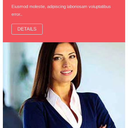
Eiusmod molestie, adipiscing laboriosam voluptatibus
error..
DETAILS