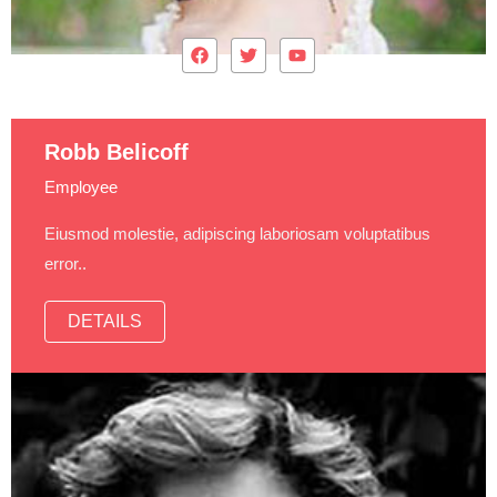
Robb Belicoff
Employee
Eiusmod molestie, adipiscing laboriosam voluptatibus
error..
DETAILS