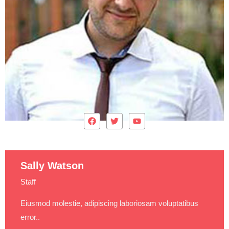
Sally Watson
Staff
Eiusmod molestie, adipiscing laboriosam voluptatibus
error..